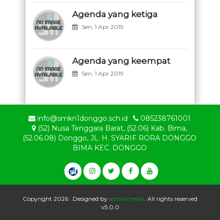
Agenda yang ketiga
Sen, 1 Apr 2019
Agenda yang keempat
Sen, 1 Apr 2019
info@smkn1donggo.sch.id
085238761001
(52) Nusa Tenggara Barat, (52.06) Kab. Bima,
(52.06.08) Donggo, JL. H. SYARIF RORA DONGGO
BIMA KEC. DONGGO
Copyright 2026 . Designed by
schoolmedia
. All rights reserved
v5.0.0