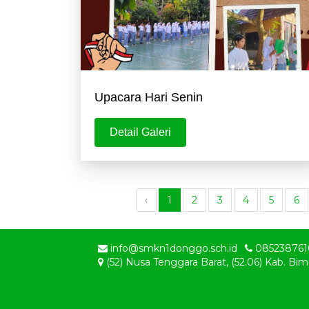
Upacara Hari Senin
Detail Galeri
‹
1
2
3
4
5
6
info@smkn1donggo.sch.id
085238761
(52) Nusa Tenggara Barat, (52.06) Kab.