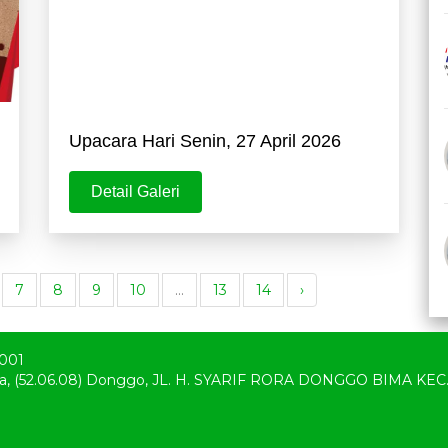
Upacara Hari Senin, 27 April 2026
Detail Galeri
7
8
9
10
...
13
14
›
001
 Bima, (52.06.08) Donggo, JL. H. SYARIF RORA DONGGO BIMA K