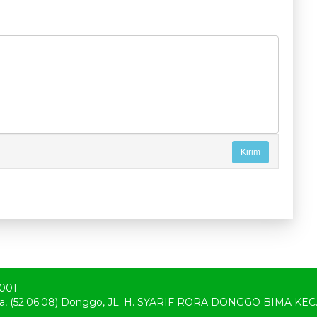
001
 Bima, (52.06.08) Donggo, JL. H. SYARIF RORA DONGGO BIMA K