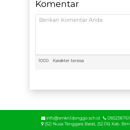
Komentar
1000
Karakter tersisa
info@smkn1donggo.sch.id
085238761
(52) Nusa Tenggara Barat, (52.06) Kab.