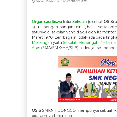
Senin, 7 Februari 2022 09:00 WIB
Organisasi
Siswa
Intra
Sekolah
(disebut
OSIS
) 
untuk pengembangan minat, bakat serta pote
satunya di sekolah yang diakui oleh Kementeri
Maret 1970. Lembaga ini tidak ada pada tingka
Menengah
yaitu
Sekolah Menengah Pertama
Atas
(SMA/SMK/MA/SLB) sederajat se-Indonesi
OSIS
SMKN 1 DONGGO mempunyai sebuah kepen
didalamnya terdiri dari: